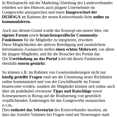
In Rücksprache mit der Marketing-Abteilung des Landesverbandes
erhielten wir den Hinweis auch jüngere Unternehmer im
Gastgewerbe anzusprechen und einen
Imagewechsel der
DEHOGA
im Rahmen der neuen Kreisverbands-Seite
online zu
kommunizieren.
Auch aus diesem Grund wurde das Konzept um unsere Idee, ein
eigenes Forum
sowie
branchenspezifische Community-
Funktionen
für die Mitglieder zu integrieren, erweitert.
Diese Möglichkeiten der aktiven Beteiligung und zusätzlichem
Informations-Austauschs stellen
einen echten Mehrwert
, vor allem
für jüngere Mitglieder, und für die Besucher des Portals dar.
Die
Userbindung an das Portal
wird mit diesen Funktionen
ebenfalls
enorm gestärkt
.
So können z.B. im Rahmen von Gesetzesänderungen nicht nur
häufig gestellte Fragen
rund um die Umsetzung neuer Richtlinien
online kommuniziert und von der Geschäftsstelle im Forum
beantwortet werden, sondern die Mitglieder können sich online auch
über als praktikabel erwiesene
Tipps und Ratschläge
sowie
Konsequenzen in Bezug auf die Realisierung von gesetzlich
verpflichtenden Änderungen für das Gastgewerbe austauschen
u.v.m..
Dies
entlastet das Sekretariat
des Kreisverbandes insofern, als
dass das Anrufer-Volumen bei Fragen rund um Neuerungen stark