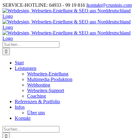
Zum
SERVICE-HOTLINE: 04933 - 99 19 816
|
kontakt@cruninio.com
Inhalt
springen
Suche
nach:
Start
Leistungen
Webseiten-Erstellung
Multimedia-Produktion
Webhosting
Webseiten-Support
Coaching
Referenzen & Portfolio
Infos
Über uns
Kontakt
Suche
nach: