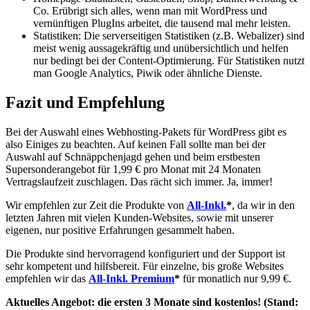
Co. Erübrigt sich alles, wenn man mit WordPress und
vernünftigen PlugIns arbeitet, die tausend mal mehr leisten.
Statistiken: Die serverseitigen Statistiken (z.B. Webalizer) sind
meist wenig aussagekräftig und unübersichtlich und helfen
nur bedingt bei der Content-Optimierung. Für Statistiken nutzt
man Google Analytics, Piwik oder ähnliche Dienste.
Fazit und Empfehlung
Bei der Auswahl eines Webhosting-Pakets für WordPress gibt es
also Einiges zu beachten. Auf keinen Fall sollte man bei der
Auswahl auf Schnäppchenjagd gehen und beim erstbesten
Supersonderangebot für 1,99 € pro Monat mit 24 Monaten
Vertragslaufzeit zuschlagen. Das rächt sich immer. Ja, immer!
Wir empfehlen zur Zeit die Produkte von
All-Inkl.
*
, da wir in den
letzten Jahren mit vielen Kunden-Websites, sowie mit unserer
eigenen, nur positive Erfahrungen gesammelt haben.
Die Produkte sind hervorragend konfiguriert und der Support ist
sehr kompetent und hilfsbereit. Für einzelne, bis große Websites
empfehlen wir das
All-Inkl. Premium
*
für monatlich nur 9,99 €.
Aktuelles Angebot: die ersten 3 Monate sind kostenlos! (Stand: