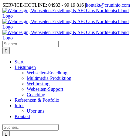
Zum
SERVICE-HOTLINE: 04933 - 99 19 816
|
kontakt@cruninio.com
Inhalt
springen
Suche
nach:
Start
Leistungen
Webseiten-Erstellung
Multimedia-Produktion
Webhosting
Webseiten-Support
Coaching
Referenzen & Portfolio
Infos
Über uns
Kontakt
Suche
nach: