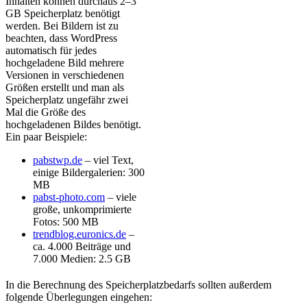
Inhalten können durchaus 2–3
GB Speicherplatz benötigt
werden. Bei Bildern ist zu
beachten, dass WordPress
automatisch für jedes
hochgeladene Bild mehrere
Versionen in verschiedenen
Größen erstellt und man als
Speicherplatz ungefähr zwei
Mal die Größe des
hochgeladenen Bildes benötigt.
Ein paar Beispiele:
pabstwp.de
– viel Text,
einige Bildergalerien: 300
MB
pabst-photo.com
– viele
große, unkomprimierte
Fotos: 500 MB
trendblog.euronics.de
–
ca. 4.000 Beiträge und
7.000 Medien: 2.5 GB
In die Berechnung des Speicherplatzbedarfs sollten außerdem
folgende Überlegungen eingehen: