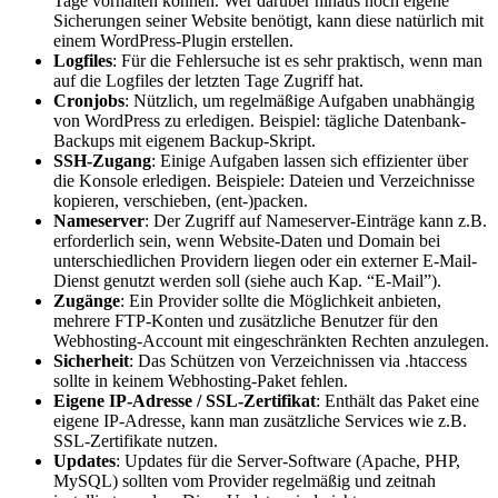
Tage vorhalten können. Wer darüber hinaus noch eigene
Sicherungen seiner Website benötigt, kann diese natürlich mit
einem WordPress-Plugin erstellen.
Logfiles
: Für die Fehlersuche ist es sehr praktisch, wenn man
auf die Logfiles der letzten Tage Zugriff hat.
Cronjobs
: Nützlich, um regelmäßige Aufgaben unabhängig
von WordPress zu erledigen. Beispiel: tägliche Datenbank-
Backups mit eigenem Backup-Skript.
SSH-Zugang
: Einige Aufgaben lassen sich effizienter über
die Konsole erledigen. Beispiele: Dateien und Verzeichnisse
kopieren, verschieben, (ent-)packen.
Nameserver
: Der Zugriff auf Nameserver-Einträge kann z.B.
erforderlich sein, wenn Website-Daten und Domain bei
unterschiedlichen Providern liegen oder ein externer E-Mail-
Dienst genutzt werden soll (siehe auch Kap. “E-Mail”).
Zugänge
: Ein Provider sollte die Möglichkeit anbieten,
mehrere FTP-Konten und zusätzliche Benutzer für den
Webhosting-Account mit eingeschränkten Rechten anzulegen.
Sicherheit
: Das Schützen von Verzeichnissen via .htaccess
sollte in keinem Webhosting-Paket fehlen.
Eigene IP-Adresse / SSL-Zertifikat
: Enthält das Paket eine
eigene IP-Adresse, kann man zusätzliche Services wie z.B.
SSL-Zertifikate nutzen.
Updates
: Updates für die Server-Software (Apache, PHP,
MySQL) sollten vom Provider regelmäßig und zeitnah