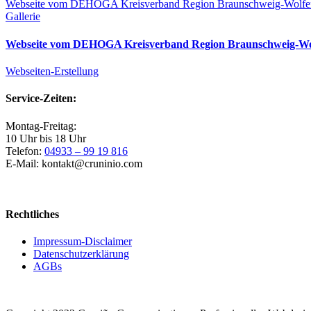
Webseite vom DEHOGA Kreisverband Region Braunschweig-Wolfenb
Gallerie
Webseite vom DEHOGA Kreisverband Region Braunschweig-Wolf
Webseiten-Erstellung
Service-Zeiten:
Montag-Freitag:
10 Uhr bis 18 Uhr
Telefon:
04933 – 99 19 816
E-Mail: kontakt@cruninio.com
Rechtliches
Impressum-Disclaimer
Datenschutzerklärung
AGBs